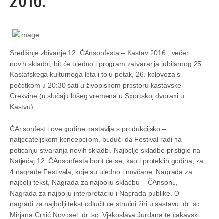
Središnje zbivanje 12. ČAnsonfesta – Kastav 2016., večer
novih skladbi, bit će ujedno i program zatvaranja jubilarnog 25.
Kastafskega kulturnega leta i to u petak, 26. kolovoza s
početkom u 20:30 sati u živopisnom prostoru kastavske
Crekvine (u slučaju lošeg vremena u Sportskoj dvorani u
Kastvu).
ČAnsonfest i ove godine nastavlja s produkcijsko –
natjecateljskom koncepcijom, budući da Festival radi na
poticanju stvaranja novih skladbi. Najbolje skladbe pristigle na
Natječaj 12. ČAnsonfesta borit će se, kao i proteklih godina, za
4 nagrade Festivala, koje su ujedno i novčane: Nagrada za
najbolji tekst, Nagrada za najbolju skladbu – ČAnsonu,
Nagrada za najbolju interpretaciju i Nagrada publike. O
nagradi za najbolji tekst odlučit će stručni žiri u sastavu: dr. sc.
Mirjana Crnić Novosel, dr. sc. Vjekoslava Jurdana te čakavski