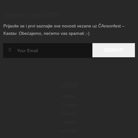
ČANSONFEST NEWSLETTER
Prijavite se i prvi saznajte sve novosti vezane uz ČAnsonfest –
Kastav. Obećajemo, nećemo vas spamati ;-)
LINKOVI
Home
O nama
Festivali
Vijesti
Iz medija