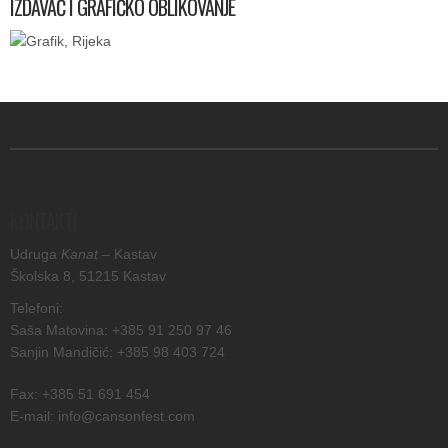
IZDAVAČ I GRAFIČKO OBLIKOVANJE
KONTAKTI
Udruga
Kanat
– Kastav
Školska 8, 51215 Kastav
Telefoni:
Saša Matovina: +385 91 250 97 46
Sanjin Mandičić: +385 98 403 724
Fax: +385 51 691 454
E-mail: info@cansonfest.com