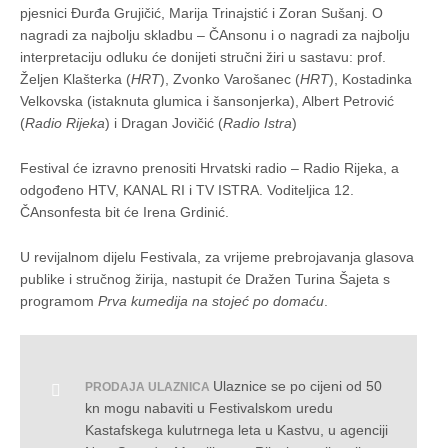
pjesnici Đurđa Grujičić, Marija Trinajstić i Zoran Sušanj. O
nagradi za najbolju skladbu – ČAnsonu i o nagradi za najbolju
interpretaciju odluku će donijeti stručni žiri u sastavu: prof.
Željen Klašterka (
HRT
), Zvonko Varošanec (
HRT
), Kostadinka
Velkovska (istaknuta glumica i šansonjerka), Albert Petrović
(
Radio Rijeka
) i Dragan Jovičić (
Radio Istra
)
Festival će izravno prenositi Hrvatski radio – Radio Rijeka, a
odgođeno HTV, KANAL RI i TV ISTRA. Voditeljica 12.
ČAnsonfesta bit će Irena Grdinić.
U revijalnom dijelu Festivala, za vrijeme prebrojavanja glasova
publike i stručnog žirija, nastupit će Dražen Turina Šajeta s
programom
Prva kumedija na stojeć po domaću
.
Ulaznice se po cijeni od 50
PRODAJA ULAZNICA
kn mogu nabaviti u Festivalskom uredu
Kastafskega kulutrnega leta u Kastvu, u agenciji