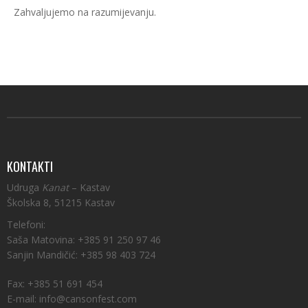
Zahvaljujemo na razumijevanju.
KONTAKTI
Udruga
Kanat
– Kastav
Školska 8, 51215 Kastav
Telefoni:
Saša Matovina: +385 91 250 97 46
Sanjin Mandičić: +385 98 403 724
Fax: +385 51 691 454
E-mail: info@cansonfest.com