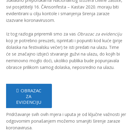
Sukladno preporukama Nacionalnog stožera civilne zaštite,
svi posjetitelji 16. ČAnsonfesta – Kastav 2020. moraju biti
evidentirani u cilju kontole i smanjenja širenja zaraze
izazvane koronavirusom.
Iz tog razloga pripremili smo za vas
Obrazac za evidenciju
koji je potrebno preuzeti, isprintati i popuniti kod kuće (prije
dolaska na festivalsku večer) te isti predati na ulazu. Time
će se značajno izbjeći stvaranje gužvi na ulazu, do kojih bi
neminovno moglo doći, ukoliko publika bude popunjavala
obrasce prilikom samog dolaska, neposredno na ulazu.
OBRAZAC
ZA
EVIDENCIJU
Pridržavanje svih ovih mjera i uputa je od ključne važnosti jer
odgovornim ponašanjem možemo smanjiti širenje zaraze
koronavirusa.