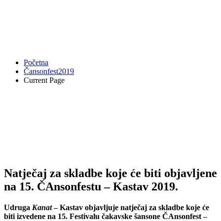
Natječaj za skladbe koje će biti
objavljene na 15. ČAnsonfestu
– Kastav 2019.
Početna
Čansonfest2019
Current Page
Natječaj za skladbe koje će biti objavljene
na 15. ČAnsonfestu – Kastav 2019.
Udruga
Kanat
– Kastav
objavljuje natječaj za skladbe
koje će
biti izvedene na
15. Festivalu čakavske šansone ČAnsonfest –