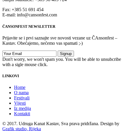
Fax: +385 51 691 454
E-mail: info@cansonfest.com
ČANSONFEST NEWSLETTER
Prijavite se i prvi saznajte sve novosti vezane uz ČAnsonfest –
Kastav. Obećajemo, nećemo vas spamati ;-)
Don't worry, we won't spam you. You will be able to unsubcribe
with a sigle mouse click.
LINKOVI
Home
O nama
Festivali
Vijesti
Iz medija
Kontakti
© 2017. Udruga Kanat Kastav, Sva prava pridržana. Design by
Grafik studio, Rijeka