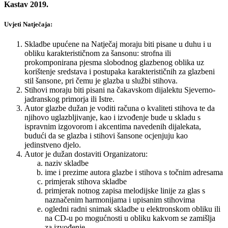
Kastav 2019.
Uvjeti Natječaja:
Skladbe upućene na Natječaj moraju biti pisane u duhu i u
obliku karakterističnom za šansonu: strofna ili
prokomponirana pjesma slobodnog glazbenog oblika uz
korištenje sredstava i postupaka karakterističnih za glazbeni
stil šansone, pri čemu je glazba u službi stihova.
Stihovi moraju biti pisani na čakavskom dijalektu Sjeverno-
jadranskog primorja ili Istre.
Autor glazbe dužan je voditi računa o kvaliteti stihova te da
njihovo uglazbljivanje, kao i izvođenje bude u skladu s
ispravnim izgovorom i akcentima navedenih dijalekata,
budući da se glazba i stihovi šansone ocjenjuju kao
jedinstveno djelo.
Autor je dužan dostaviti Organizatoru:
naziv skladbe
ime i prezime autora glazbe i stihova s točnim adresama
primjerak stihova skladbe
primjerak notnog zapisa melodijske linije za glas s
naznačenim harmonijama i upisanim stihovima
ogledni radni snimak skladbe u elektronskom obliku ili
na CD-u po mogućnosti u obliku kakvom se zamišlja
za izvođenje