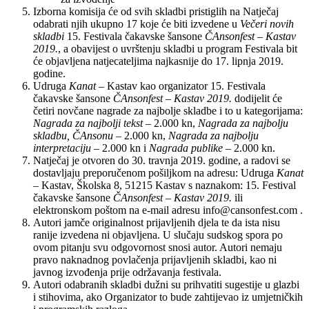
Izborna komisija će od svih skladbi pristiglih na Natječaj
odabrati njih ukupno 17 koje će biti izvedene u
Večeri novih
skladbi
15. Festivala čakavske šansone
ČAnsonfest
–
Kastav
2019.
, a obavijest o uvrštenju skladbi u program Festivala bit
će objavljena natjecateljima najkasnije do 17. lipnja 2019.
godine.
Udruga
Kanat
– Kastav kao organizator 15. Festivala
čakavske šansone
ČAnsonfest – Kastav 2019.
dodijelit će
četiri novčane nagrade za najbolje skladbe i to u kategorijama:
Nagrada za najbolji tekst
– 2.000 kn,
Nagrada za najbolju
skladbu, ČAnsonu
– 2.000 kn,
Nagrada za najbolju
interpretaciju
– 2.000 kn i
Nagrada publike
– 2.000 kn.
Natječaj je otvoren do 30. travnja 2019. godine, a radovi se
dostavljaju preporučenom pošiljkom na adresu: Udruga
Kanat
– Kastav, Školska 8, 51215
Kastav s naznakom: 15. Festival
čakavske šansone
ČAnsonfest – Kastav 2019.
ili
elektronskom poštom na e-mail adresu info@cansonfest.com .
Autori jamče originalnost prijavljenih djela te da ista nisu
ranije izvedena ni objavljena. U slučaju sudskog spora po
ovom pitanju svu odgovornost snosi autor. Autori nemaju
pravo naknadnog povlačenja prijavljenih skladbi, kao ni
javnog izvođenja prije održavanja festivala.
Autori odabranih skladbi dužni su prihvatiti sugestije u glazbi
i stihovima, ako Organizator to bude zahtijevao iz umjetničkih