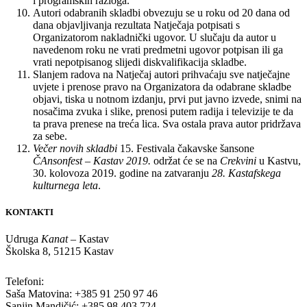
i programskih razloga.
Autori odabranih skladbi obvezuju se u roku od 20 dana od
dana objavljivanja rezultata Natječaja potpisati s
Organizatorom nakladnički ugovor. U slučaju da autor u
navedenom roku ne vrati predmetni ugovor potpisan ili ga
vrati nepotpisanog slijedi diskvalifikacija skladbe.
Slanjem radova na Natječaj autori prihvaćaju sve natječajne
uvjete i prenose pravo na Organizatora da odabrane skladbe
objavi, tiska u notnom izdanju, prvi put javno izvede, snimi na
nosačima zvuka i slike, prenosi putem radija i televizije te da
ta prava prenese na treća lica. Sva ostala prava autor pridržava
za sebe.
Večer novih skladbi
15. Festivala čakavske šansone
ČAnsonfest – Kastav 2019.
održat će se na
Crekvini
u Kastvu,
30. kolovoza 2019. godine na zatvaranju
28. Kastafskega
kulturnega leta
.
KONTAKTI
Udruga
Kanat
– Kastav
Školska 8, 51215 Kastav
Telefoni:
Saša Matovina: +385 91 250 97 46
Sanjin Mandičić: +385 98 403 724