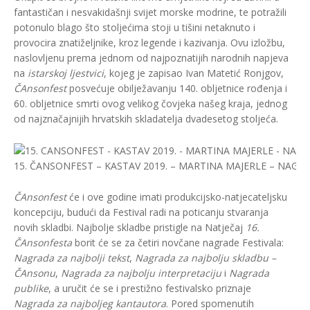
fantastičan i nesvakidašnji svijet morske modrine, te potražili
potonulo blago što stoljećima stoji u tišini netaknuto i
provocira znatiželjnike, kroz legende i kazivanja. Ovu izložbu,
naslovljenu prema jednom od najpoznatijih narodnih napjeva
na
istarskoj ljestvici
, kojeg je zapisao Ivan Matetić Ronjgov,
ČAnsonfest
posvećuje obilježavanju 140. obljetnice rođenja i
60. obljetnice smrti ovog velikog čovjeka našeg kraja, jednog
od najznačajnijih hrvatskih skladatelja dvadesetog stoljeća.
15. ČANSONFEST – KASTAV 2019. – MARTINA MAJERLE – NAGR
ČAnsonfest
će i ove godine imati produkcijsko-natjecateljsku
koncepciju, budući da Festival radi na poticanju stvaranja
novih skladbi. Najbolje skladbe pristigle na Natječaj
16.
ČAnsonfesta
borit će se za četiri novčane nagrade Festivala:
Nagrada za najbolji tekst
,
Nagrada za najbolju skladbu –
ČAnsonu
,
Nagrada za najbolju interpretaciju
i
Nagrada
publike
, a uručit će se i prestižno festivalsko priznaje
Nagrada za najboljeg kantautora
. Pored spomenutih