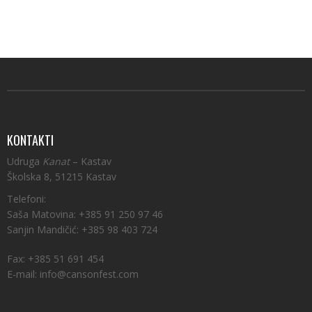
KONTAKTI
Udruga
Kanat
– Kastav
Školska 8, 51215 Kastav
Telefoni:
Saša Matovina: +385 91 250 97 46
Sanjin Mandičić: +385 98 403 724
Fax: +385 51 691 454
E-mail: info@cansonfest.com