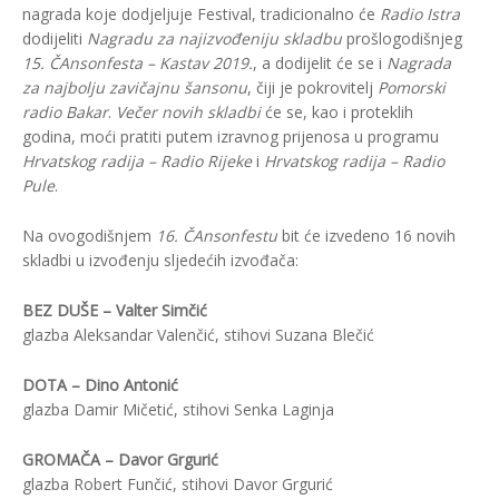
nagrada koje dodjeljuje Festival, tradicionalno će
Radio Istra
dodijeliti
Nagradu za najizvođeniju skladbu
prošlogodišnjeg
15. ČAnsonfesta – Kastav 2019.
, a dodijelit će se i
Nagrada
za najbolju zavičajnu šansonu
, čiji je pokrovitelj
Pomorski
radio Bakar
.
Večer novih skladbi
će se, kao i proteklih
godina, moći pratiti putem izravnog prijenosa u programu
Hrvatskog radija – Radio Rijeke
i
Hrvatskog radija – Radio
Pule
.
Na ovogodišnjem
16. ČAnsonfestu
bit će izvedeno 16 novih
skladbi u izvođenju sljedećih izvođača:
BEZ DUŠE – Valter Simčić
glazba Aleksandar Valenčić, stihovi Suzana Blečić
DOTA – Dino Antonić
glazba Damir Mičetić, stihovi Senka Laginja
GROMAČA – Davor Grgurić
glazba Robert Funčić, stihovi Davor Grgurić