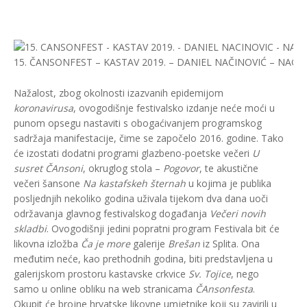
15. ČANSONFEST – KASTAV 2019. – DANIEL NAČINOVIĆ – NA
Nažalost, zbog okolnosti izazvanih epidemijom
koronavirusa
, ovogodišnje festivalsko izdanje neće moći u
punom opsegu nastaviti s obogaćivanjem programskog
sadržaja manifestacije, čime se započelo 2016. godine. Tako
će izostati dodatni programi glazbeno-poetske večeri
U
susret ČAnsoni
, okruglog stola –
Pogovor
, te akustične
večeri šansone
Na kastafskeh šternah
u kojima je publika
posljednjih nekoliko godina uživala tijekom dva dana uoči
održavanja glavnog festivalskog događanja
Večeri novih
skladbi
. Ovogodišnji jedini popratni program Festivala bit će
likovna izložba
Ča je more
galerije
Brešan
iz Splita. Ona
međutim neće, kao prethodnih godina, biti predstavljena u
galerijskom prostoru kastavske crkvice
Sv. Tojice
, nego
samo u online obliku na web stranicama
ČAnsonfesta
.
Okupit će brojne hrvatske likovne umjetnike koji su zavirili u