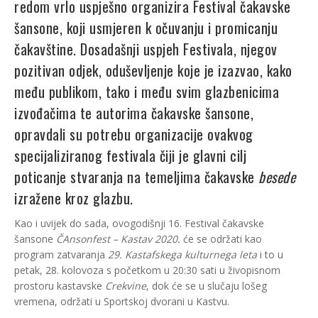
redom vrlo uspješno organizira Festival čakavske
šansone, koji usmjeren k očuvanju i promicanju
čakavštine. Dosadašnji uspjeh Festivala, njegov
pozitivan odjek, oduševljenje koje je izazvao, kako
među publikom, tako i među svim glazbenicima
izvođačima te autorima čakavske šansone,
opravdali su potrebu organizacije ovakvog
specijaliziranog festivala čiji je glavni cilj
poticanje stvaranja na temeljima čakavske
besede
izražene kroz glazbu.
Kao i uvijek do sada, ovogodišnji 16. Festival čakavske
šansone
ČAnsonfest – Kastav 2020.
će se održati kao
program zatvaranja
29. Kastafskega kulturnega leta
i to u
petak, 28. kolovoza s početkom u 20:30 sati u živopisnom
prostoru kastavske
Crekvine
, dok će se u slučaju lošeg
vremena, održati u Sportskoj dvorani u Kastvu.