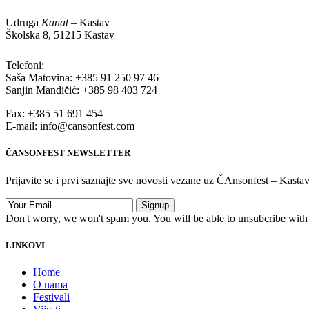
Udruga
Kanat
– Kastav
Školska 8, 51215 Kastav
Telefoni:
Saša Matovina: +385 91 250 97 46
Sanjin Mandičić: +385 98 403 724
Fax: +385 51 691 454
E-mail: info@cansonfest.com
ČANSONFEST NEWSLETTER
Prijavite se i prvi saznajte sve novosti vezane uz ČAnsonfest – Kast
Don't worry, we won't spam you. You will be able to unsubcribe with 
LINKOVI
Home
O nama
Festivali