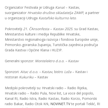
Organizator Festivala je Udruga
Kanat
– Kastav,
suorganizator
Hrvatsko društvo skladatelja ZAMP
, a partner
u organizaciji Udruga
Kastafsko kulturno leto
.
Pokrovitelji
21. ČAnsonfesta
–
Kastav 2025.
su Grad Kastav,
Ministarstvo kulture i medija Republike Hrvatske,
Ministarstvo regionalnoga razvoja i fondova Europske unije,
Primorsko-goranska županija, Turistička zajednica područja
Grada Kastva i Općine Klana i HUZIP.
Generalni sponzor:
Montelektro d.o.o. – Kastav
Sponzori:
Aitac d.o.o. – Kastav
, bistro
Loža
– Kastav i
restoran
Kukuriku
– Kastav
Medijski pokrovitelji su: Hrvatski radio – Radio Rijeka,
Hrvatski radio – Radio Pula, Novi list, La voce del popolo,
Kanal RI, Radio Istra, Radio Kastav, Radio Korzo, Pomorski
radio Bakar, Radio Otok Krk,
NOVINET.TV
te portali Teklić, RI