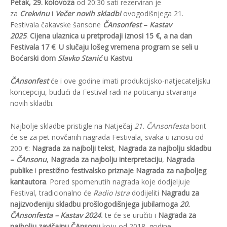
Petak, 29. kolovoza
od 20:30 sati rezerviran je
za
Crekvinu
i
Večer novih skladbi
ovogodišnjega 21.
Festivala čakavske šansone
ČAnsonfest
–
Kastav
2025
.
Cijena ulaznica u pretprodaji iznosi 15 €, a na dan
Festivala 17 €
.
U slučaju lošeg vremena program se seli u
Boćarski dom
Slavko Stanić
u Kastvu
.
ČAnsonfest
će i ove godine imati produkcijsko-natjecateljsku
koncepciju, budući da Festival radi na poticanju stvaranja
novih skladbi.
Najbolje skladbe pristigle na Natječaj
21. ČAnsonfesta
borit
će se za pet novčanih nagrada Festivala, svaka u iznosu od
200 €:
Nagrada za najbolji tekst
,
Nagrada za najbolju skladbu
–
ČAnsonu
,
Nagrada za najbolju interpretaciju
,
Nagrada
publike
i
prestižno festivalsko priznaje
Nagrada za najboljeg
kantautora
. Pored spomenutih nagrada koje dodjeljuje
Festival, tradicionalno će
Radio Istra
dodijeliti
Nagradu za
najizvođeniju skladbu prošlogodišnjega jubilarnoga
20.
ČAnsonfesta – Kastav 2024
.
te će se uručiti i
Nagrada za
najbolju zavičajnu ČAnsonu
koju od 2018. godine