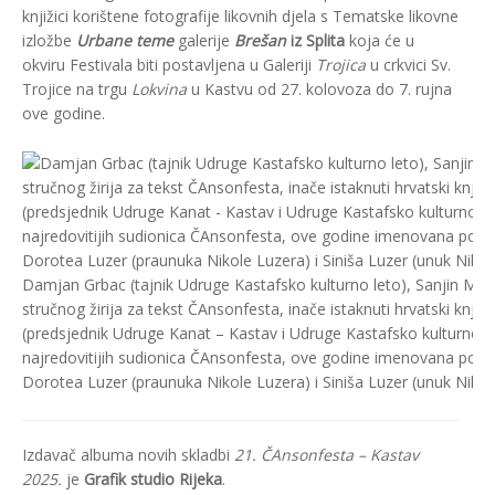
knjižici korištene fotografije likovnih djela s Tematske likovne
izložbe
Urbane teme
galerije
Brešan
iz Splita
koja će u
okviru Festivala biti postavljena u Galeriji
Trojica
u crkvici Sv.
Trojice na trgu
Lokvina
u Kastvu od 27. kolovoza do 7. rujna
ove godine.
Damjan Grbac (tajnik Udruge Kastafsko kulturno leto), Sanjin Mandi
stručnog žirija za tekst ČAnsonfesta, inače istaknuti hrvatski knjiže
(predsjednik Udruge Kanat – Kastav i Udruge Kastafsko kulturno le
najredovitijih sudionica ČAnsonfesta, ove godine imenovana poč
Dorotea Luzer (praunuka Nikole Luzera) i Siniša Luzer (unuk Nikol
Izdavač albuma novih skladbi
21. ČAnsonfesta – Kastav
2025.
je
Grafik studio Rijeka
.