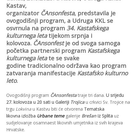
Kastav,
organizator
ČAnsonfesta
,
predstavila je
ovogodišnji program, a Udruga KKL se
osvrnula na program
34. Kastafskega
kulturnega leta
tijekom srpnja i
kolovoza.
ČAnsonfest
je od svoga samoga
početka partnerski program
Kastafskega
kulturnega leta
te se svake
godine tradicionalno održava kao program
zatvaranja manifestacije
Kastafsko kulturno
leto
.
Ovogodišnji program
ČAnsonfesta
traje tri dana.
U srijedu
27. kolovoza u 20 sati u Galeriji
Trojica
u crkvici Sv. Trojice na
trgu
Lokvina
u Kastvu biti će otvorena
Tematska
likovna izložba
Urbane teme
galerije
Brešan
iz Splita
uz
sudjelovanje osamnaest likovnih umjetnika iz svih krajeva
Hrvatske.