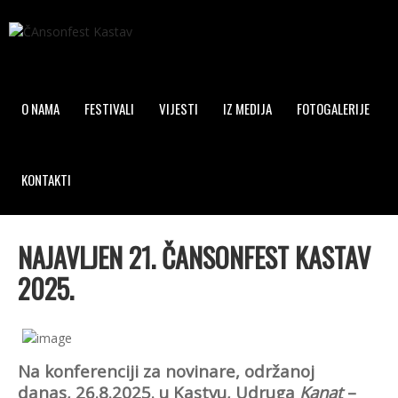
O NAMA
FESTIVALI
VIJESTI
IZ MEDIJA
FOTOGALERIJE
KONTAKTI
NAJAVLJEN 21. ČANSONFEST KASTAV
2025.
Na konferenciji za novinare, održanoj
danas, 26.8.2025. u Kastvu, Udruga
Kanat
–