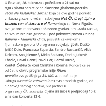
U četvrtak, 28. kolovoza s početkom u 21 sat na
trgu
Lokvina
održat će se
akustično glazbeno-poetska
večer
Na kastafskeh šernah
koja će ove godine ponuditi
unikatnu glazbenu večer naslovljenu
Naš ČA
,
dragi, lipi – a
brazeto con el ciacavo e el fiuman
koju će
Nevia Rigutto
,
ove godine imenovana počasnom građankom Grada Kastva,
sa svojim brojnim gostima, i
pod pokroviteljstvom
Unione
Italiana – Talijanska Unija
, posvetiti čakavskom i
fijumaskom govoru. U programu sudjeluju
gosti
:
Duško
Jeličić Dule, Francesco Squarcia, Sandro Bastiančić, Alida
Delcaro, Ana Jelenović, Mirko Soldano, Darko Jurković
Charlie, David Daniel, Nikol Car, Bartol Brusić,
kvartet
ČAbba
te kćeri Christina i Romina
. Koncert će se
održati
u okviru programske linije
Ritam
dvorišta
ovogodišnjega
34. KKL-a
, budući da je
Udruga
Kastafsko kulturno leto
i svih proteklih godina, od
njegovog samog početka, bila partner u
organizaciji
ČAnsonfesta
.
Cijena ulaznice u pretprodaji 10 €,
a na dan koncerta 13 €
.