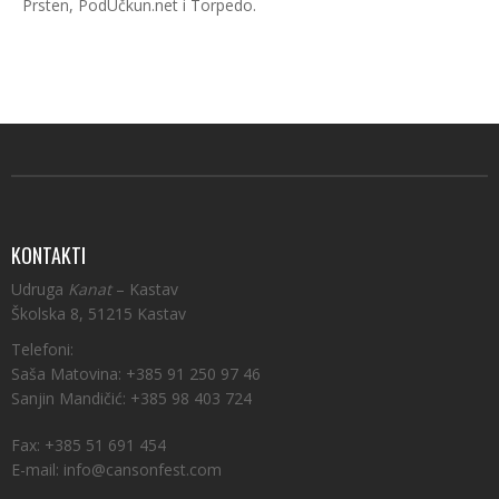
Prsten, PodUčkun.net i Torpedo.
KONTAKTI
Udruga
Kanat
– Kastav
Školska 8, 51215 Kastav
Telefoni:
Saša Matovina: +385 91 250 97 46
Sanjin Mandičić: +385 98 403 724
Fax: +385 51 691 454
E-mail: info@cansonfest.com