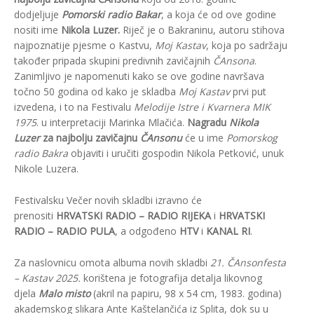
dodjeljuje
Pomorski radio Bakar
, a koja će od ove godine
nositi ime
Nikola Luzer.
Riječ je o Bakraninu, autoru stihova
najpoznatije pjesme o Kastvu,
Moj Kastav
, koja po sadržaju
također pripada skupini predivnih zavičajnih
ČAnsona
.
Zanimljivo je napomenuti kako se ove godine navršava
točno 50 godina od kako je skladba
Moj Kastav
prvi put
izvedena, i to na Festivalu
Melodije Istre i Kvarnera MIK
1975
. u interpretaciji Marinka Mlačića.
Nagradu
Nikola
Luzer
za najbolju zavičajnu
ČAnsonu
će u ime
Pomorskog
radio Bakra
objaviti i uručiti gospodin Nikola Petković, unuk
Nikole Luzera.
Festivalsku Večer novih skladbi izravno će
prenositi
HRVATSKI RADIO – RADIO RIJEKA
i
HRVATSKI
RADIO – RADIO PULA
, a odgođeno
HTV
i
KANAL RI
.
Za naslovnicu omota albuma novih skladbi
21. ČAnsonfesta
– Kastav 2025.
korištena je fotografija detalja likovnog
djela
Malo misto
(akril na papiru, 98 x 54 cm, 1983. godina)
akademskog slikara Ante Kaštelančića
iz Splita, dok su u