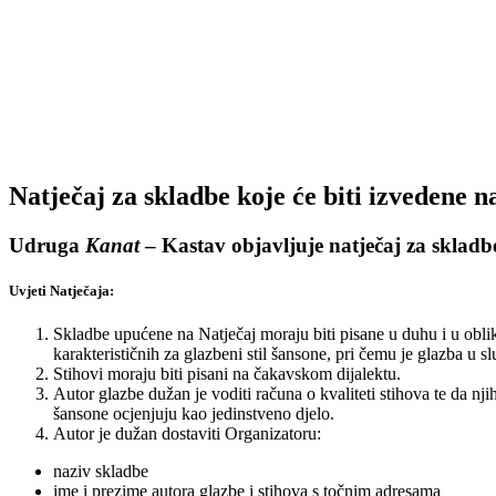
Natječaj za skladbe koje će biti izvedene 
Udruga
Kanat
– Kastav
objavljuje natječaj za sklad
Uvjeti Natječaja:
Skladbe upućene na Natječaj moraju biti pisane u duhu i u obli
karakterističnih za glazbeni stil šansone, pri čemu je glazba u sl
Stihovi moraju biti pisani na čakavskom dijalektu.
Autor glazbe dužan je voditi računa o kvaliteti stihova te da n
šansone ocjenjuju kao jedinstveno djelo.
Autor je dužan dostaviti Organizatoru:
naziv skladbe
ime i prezime autora glazbe i stihova s točnim adresama