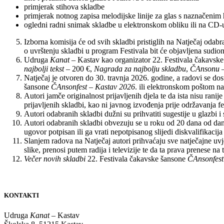
primjerak stihova skladbe
primjerak notnog zapisa melodijske linije za glas s naznačeni
ogledni radni snimak skladbe u elektronskom obliku ili na CD-
Izborna komisija će od svih skladbi pristiglih na Natječaj odabr
o uvrštenju skladbi u program Festivala bit će objavljena sudio
Udruga
Kanat
– Kastav kao organizator 22. Festivala čakavsk
najbolji tekst
– 200 €,
Nagrada za najbolju skladbu
,
ČAnsonu
–
Natječaj je otvoren do 30. travnja 2026. godine, a radovi se 
šansone
ČAnsonfest – Kastav 2026
. ili elektronskom poštom n
Autori jamče originalnost prijavljenih djela te da ista nisu ra
prijavljenih skladbi, kao ni javnog izvođenja prije održavanja fe
Autori odabranih skladbi dužni su prihvatiti sugestije u glazbi 
Autori odabranih skladbi obvezuju se u roku od 20 dana od dana
ugovor potpisan ili ga vrati nepotpisanog slijedi diskvalifikacija
Slanjem radova na Natječaj autori prihvaćaju sve natječajne uv
slike, prenosi putem radija i televizije te da ta prava prenese na 
Večer novih skladbi
22. Festivala čakavske šansone
ČAnsonfest
KONTAKTI
Udruga
Kanat
– Kastav