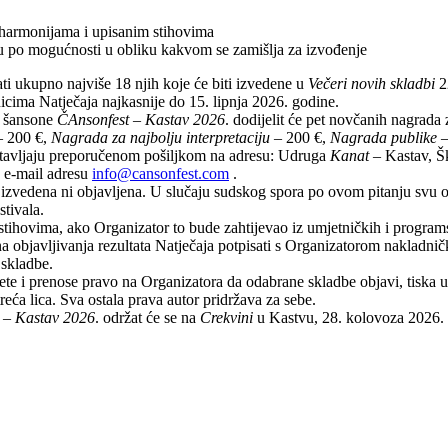
m harmonijama i upisanim stihovima
u po mogućnosti u obliku kakvom se zamišlja za izvođenje
ati ukupno najviše 18 njih koje će biti izvedene u
Večeri novih skladbi
2
nicima Natječaja najkasnije do 15. lipnja 2026. godine.
e šansone
ČAnsonfest – Kastav 2026
. dodijelit će pet novčanih nagrada 
 200 €,
Nagrada za najbolju interpretaciju
– 200 €,
Nagrada publike
–
dostavljaju preporučenom pošiljkom na adresu: Udruga
Kanat
– Kastav, Š
a e-mail adresu
info@cansonfest.com
.
nije izvedena ni objavljena. U slučaju sudskog spora po ovom pitanju s
stivala.
i stihovima, ako Organizator to bude zahtijevao iz umjetničkih i program
 objavljivanja rezultata Natječaja potpisati s Organizatorom nakladni
 skladbe.
jete i prenose pravo na Organizatora da odabrane skladbe objavi, tiska 
treća lica. Sva ostala prava autor pridržava za sebe.
 – Kastav 2026
. održat će se na
Crekvini
u Kastvu, 28. kolovoza 2026. 