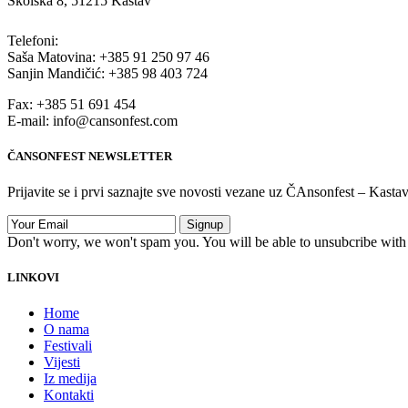
Školska 8, 51215 Kastav
Telefoni:
Saša Matovina: +385 91 250 97 46
Sanjin Mandičić: +385 98 403 724
Fax: +385 51 691 454
E-mail: info@cansonfest.com
ČANSONFEST NEWSLETTER
Prijavite se i prvi saznajte sve novosti vezane uz ČAnsonfest – Kast
Don't worry, we won't spam you. You will be able to unsubcribe with 
LINKOVI
Home
O nama
Festivali
Vijesti
Iz medija
Kontakti