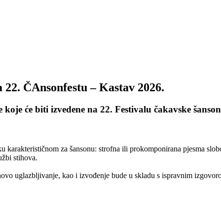
na 22. ČAnsonfestu – Kastav 2026.
be
koje će biti izvedene na 22
. Festivalu čakavske šanso
ku karakterističnom za šansonu: strofna ili prokomponirana pjesma slob
užbi stihova.
jihovo uglazbljivanje, kao i izvođenje bude u skladu s ispravnim izgovor