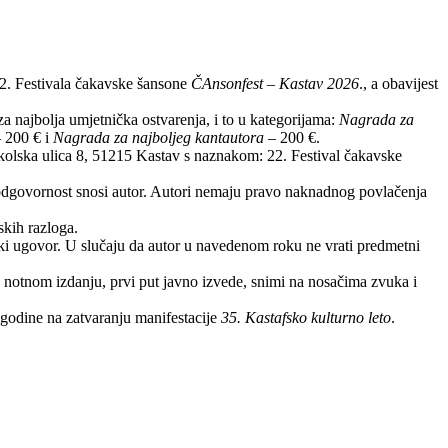
2. Festivala čakavske šansone
ČAnsonfest
–
Kastav 2026
., a obavijest
za najbolja umjetnička ostvarenja, i to u kategorijama:
Nagrada za
 200 € i
Nagrada za najboljeg kantautora
– 200 €.
kolska ulica 8, 51215
Kastav s naznakom: 22. Festival čakavske
vu odgovornost snosi autor. Autori nemaju pravo naknadnog povlačenja
skih razloga.
čki ugovor. U slučaju da autor u navedenom roku ne vrati predmetni
u notnom izdanju, prvi put javno izvede, snimi na nosačima zvuka i
godine na zatvaranju manifestacije
35. Kastafsko kulturno leto
.