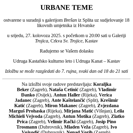
URBANE TEME
ostvarene u suradnji s galerijom
Brešan
iz Splita uz sudjelovanje 18
likovnih umjetnika iz Hrvatske
u srijedu, 27. kolovoza 2025. s početkom u 20:00 sati u Galeriji
Trojica
, Crkva
Sv. Trojice
, Kastav
Radujemo se Vašem dolasku
Udruga Kastafsko kulturno leto i Udruga Kanat – Kastav
Izložbu se može razgledati do 7. rujna, svaki dan od 18 do 21 sati
Na izložbi svoje radove predstavljaju:
Koraljka
Beker
(Zagreb),
Nataša Cetinić
(Zagreb),
Vladimir
Đanko
(Osijek),
Antun Haller
(Rijeka),
Verica
Jadanec
(Zagreb),
Ante Kaštelančić
(Split),
Krešimir
Katić
(Zagreb),
Miron Makanec
(Zagreb),
Zvjezdana
Marguš
Prohaska
(Rijeka),
Mirjana Matić
(Višnjan),
Leila
Michieli Vejvoda
(Zagreb),
Antun Motika
(Zagreb),
Zlatko
Prica
(Zagreb),
Velimir Rački
(Zagreb),
Josip Pino
Trosmann
(Dubrovnik),
Mladen Veža
(Zagreb),
Ivo
Vojvodić
(Dubrovnik),
Nenad Vorih
(Zagreb).