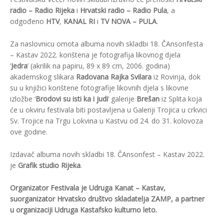
radio – Radio Rijeka
i
Hrvatski radio – Radio Pula
, a
odgođeno
HTV
,
KANAL RI
i
TV NOVA – PULA
.
Za naslovnicu omota albuma novih skladbi 18. ČAnsonfesta
– Kastav 2022. korištena je fotografija likovnog djela
‘
Jedra
’ (akrilik na papiru, 89 x 89 cm, 2006. godina)
akademskog slikara
Radovana Rajka Svilara
iz Rovinja, dok
su u knjižici korištene fotografije likovnih djela s likovne
izložbe ‘
Brodovi su isti ka i judi
’ galerije
Brešan
iz Splita koja
će u okviru festivala biti postavljena u Galeriji Trojica u crkvici
Sv. Trojice na Trgu Lokvina u Kastvu od 24. do 31. kolovoza
ove godine.
Izdavač albuma novih skladbi 18. ČAnsonfest – Kastav 2022.
je
Grafik studio Rijeka
.
Organizator Festivala je Udruga Kanat – Kastav,
suorganizator Hrvatsko društvo skladatelja ZAMP, a partner
u organizaciji Udruga Kastafsko kulturno leto.