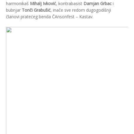
harmonikaš
Mihalj Ivković
, kontrabasist
Damjan Grbac
i
bubnjar
Tonči Grabušić
, inače sve redom dugogodišnji
članovi pratećeg benda ČAnsonfest – Kastav.