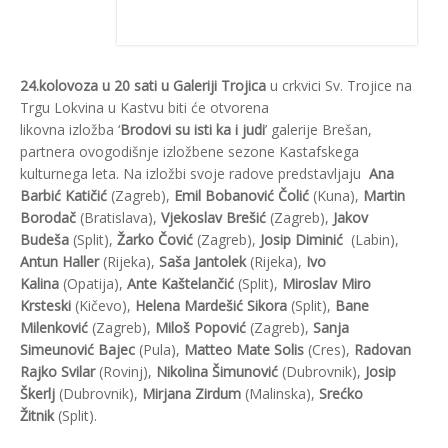
24.kolovoza u 20 sati u Galeriji Trojica
u crkvici Sv. Trojice na
Trgu Lokvina u Kastvu biti će otvorena
likovna izložba ‘
Brodovi su isti ka i judi
’ galerije Brešan,
partnera ovogodišnje izložbene sezone Kastafskega
kulturnega leta. Na izložbi svoje radove predstavljaju
Ana
Barbić Katičić
(Zagreb),
Emil Bobanović Čolić
(Kuna),
Martin
Borodač
(Bratislava),
Vjekoslav Brešić
(Zagreb),
Jakov
Budeša
(Split),
Žarko Čović
(Zagreb),
Josip Diminić
(Labin),
Antun Haller
(Rijeka),
Saša Jantolek
(Rijeka),
Ivo
Kalina
(Opatija),
Ante Kaštelančić
(Split),
Miroslav Miro
Krsteski
(Kičevo),
Helena Mardešić Sikora
(Split),
Bane
Milenković
(Zagreb),
Miloš Popović
(Zagreb),
Sanja
Simeunović Bajec
(Pula),
Matteo Mate Solis
(Cres),
Radovan
Rajko Svilar
(Rovinj),
Nikolina Šimunović
(Dubrovnik),
Josip
Škerlj
(Dubrovnik),
Mirjana Zirdum
(Malinska),
Srećko
Žitnik
(Split).