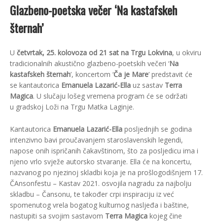
Glazbeno-poetska večer ‘Na kastafskeh
šternah’
U
četvrtak, 25. kolovoza od 21 sat na Trgu Lokvina
, u okviru
tradicionalnih akustično glazbeno-poetskih večeri ‘
Na
kastafskeh šternah
’, koncertom ‘
Ča
je Mare
’ predstavit će
se kantautorica
Emanuela Lazarić-Ella
uz sastav
Terra
Magica
. U slučaju lošeg vremena program će se održati
u gradskoj Loži na Trgu Matka Laginje.
Kantautorica
Emanuela Lazarić-Ella
posljednjih se godina
intenzivno bavi proučavanjem staroslavenskih legendi,
napose onih ispričanih čakavštinom, što za posljedicu ima i
njeno vrlo svježe autorsko stvaranje. Ella će na koncertu,
nazvanog po njezinoj skladbi koja je na prošlogodišnjem 17.
ČAnsonfestu – Kastav 2021. osvojila nagradu za najbolju
skladbu – Čansonu, te također crpi inspiraciju iz već
spomenutog vrela bogatog kulturnog nasljeđa i baštine,
nastupiti sa svojim sastavom
Terra Magica
kojeg čine