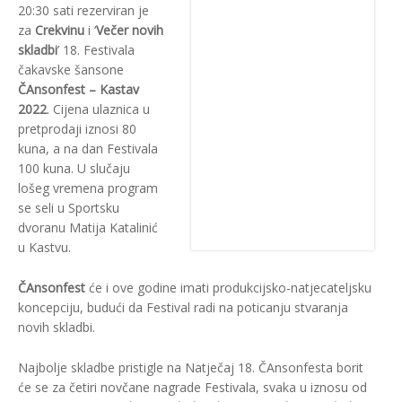
20:30 sati rezerviran je
za
Crekvinu
i ‘
Večer novih
skladbi
’ 18. Festivala
čakavske šansone
ČAnsonfest – Kastav
2022
. Cijena ulaznica u
pretprodaji iznosi 80
kuna, a na dan Festivala
100 kuna. U slučaju
lošeg vremena program
se seli u Sportsku
dvoranu Matija Katalinić
u Kastvu.
ČAnsonfest
će i ove godine imati produkcijsko-natjecateljsku
koncepciju, budući da Festival radi na poticanju stvaranja
novih skladbi.
Najbolje skladbe pristigle na Natječaj 18. ČAnsonfesta borit
će se za četiri novčane nagrade Festivala, svaka u iznosu od