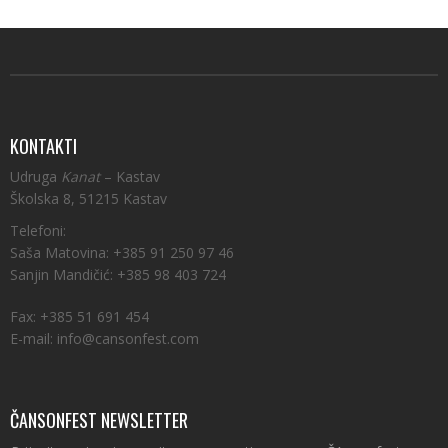
KONTAKTI
Udruga
Kanat
– Kastav
Školska 8, 51215 Kastav
Telefoni:
Saša Matovina: +385 91 250 97 46
Sanjin Mandičić: +385 98 403 724
Fax: +385 51 691 454
E-mail: info@cansonfest.com
ČANSONFEST NEWSLETTER