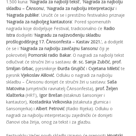
1.500 kuna: ‘
Nagrada za najbolji tekst
’, ‘
Nagrada za najbolju
skladbu – ČAnsonu
’, ‘
Nagrada za najbolju interpretaciju
’ i
‘
Nagrada publike
’. Uručit će se i prestižno festivalsko priznaje
‘
Nagrada za najboljeg kantautora
’. Pored spomenutih
nagrada koje dodjeljuje Festival, tradicionalno će
Radio
Istra
dodijeliti ‘
Nagradu za najizvođeniju skladbu
prošlogodišnjeg 17. ČAnsonfesta – Kastav 2021.
’, a dodijelit
će se i ‘
Nagrada za najbolju zavičajnu šansonu
’ čiji je
pokrovitelj
Pomorski radio Bakar
. O nagradi za najbolji tekst
odlučivat će stručni žiri u sastavu:
dr. sc. Sanja Zubčić
,
prof.
Smiljan Grbac
, pjesnikinje
Đurđa Grujičić
i
Cvjetana Miletić
te
pjesnik
Vjekoslav Alilović
. Odluku o nagradi za najbolju
skladbu – ČAnsonu donijet će stručni žiri u sastavu:
Saša
Matovina
(umjetnički ravnatelj ČAnsonfesta),
prof. Željen
Klašterka
(HRT),
Igor Brešan
(istaknuti šansonijer i
kantautor),
Kostadinka Velkovska
(istaknuta glumica i
šansonijerka) i
Albert Petrović
(Radio Rijeka). Odluku o
nagradi za najbolju interpretaciju zajednički će donijeti
članovi oba žirija, onog za tekst i za glazbu.
Festivalsku Večer novih skladbi izravno će prenositi
Hrvatski