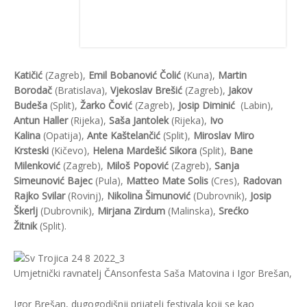
Katičić
(Zagreb),
Emil Bobanović Čolić
(Kuna),
Martin
Borodač
(Bratislava),
Vjekoslav Brešić
(Zagreb),
Jakov
Budeša
(Split),
Žarko Čović
(Zagreb),
Josip Diminić
(Labin),
Antun Haller
(Rijeka),
Saša Jantolek
(Rijeka),
Ivo
Kalina
(Opatija),
Ante Kaštelančić
(Split),
Miroslav Miro
Krsteski
(Kičevo),
Helena Mardešić Sikora
(Split),
Bane
Milenković
(Zagreb),
Miloš Popović
(Zagreb),
Sanja
Simeunović Bajec
(Pula),
Matteo Mate Solis
(Cres),
Radovan
Rajko Svilar
(Rovinj),
Nikolina Šimunović
(Dubrovnik),
Josip
Škerlj
(Dubrovnik),
Mirjana Zirdum
(Malinska),
Srećko
Žitnik
(Split).
Umjetnički ravnatelj ČAnsonfesta Saša Matovina i Igor Brešan, kust
Igor Brešan, dugogodišnji prijatelj festivala koji se kao