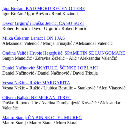
Igor Brešan: KAD MORU REČEN O TEBE
Igor Brešan / Igor Brešan / Remi Kazinoti
Davor Grgurić i Duško Jeličić: ČA SU SUZI
Robert Funčić / Davor Grgurić / Robert Funčić
Milka Čakarun Lenac: I ON I JAS
Aleksandar Valenčić / Marija Trinajstić / Aleksandar Valenčić
Ondina Valić i Hrvoje Hegedušić: SPAMETIN SE LUNGOMARE
Sanjin Mandičić / Zdravka Žeželić – Alić / Aleksandar Valenčić
Daniel Načinović: ŠKATULE, ŠĆINKE I OBLAKI
Daniel Načinović / Daniel Načinović / David Trkulja
Vesna Nežić – Ružić: MARGARITA
Vesna Nežić – Ružić / Ljubica Bestulić – Stanković / Alen Vitasović
Olivera Baljak: NE MORAN TI REĆ
Duško Rapotec Ute / Avelina Damijanjević Kovačić / Aleksandar
Valenčić
Mauro Staraj: ČA BIN SE OTEL MU REĆ
Mauro Staraj / Mauro Staraj / Muro Staraj