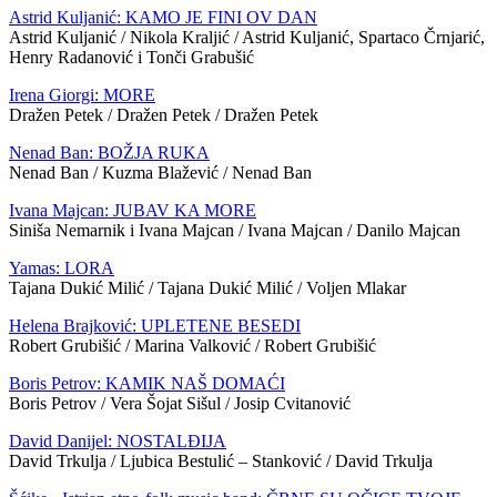
Astrid Kuljanić: KAMO JE FINI OV DAN
Astrid Kuljanić / Nikola Kraljić / Astrid Kuljanić, Spartaco Črnjarić,
Henry Radanović i Tonči Grabušić
Irena Giorgi: MORE
Dražen Petek / Dražen Petek / Dražen Petek
Nenad Ban: BOŽJA RUKA
Nenad Ban / Kuzma Blažević / Nenad Ban
Ivana Majcan: JUBAV KA MORE
Siniša Nemarnik i Ivana Majcan / Ivana Majcan / Danilo Majcan
Yamas: LORA
Tajana Dukić Milić / Tajana Dukić Milić / Voljen Mlakar
Helena Brajković: UPLETENE BESEDI
Robert Grubišić / Marina Valković / Robert Grubišić
Boris Petrov: KAMIK NAŠ DOMAĆI
Boris Petrov / Vera Šojat Sišul / Josip Cvitanović
David Danijel: NOSTALĐIJA
David Trkulja / Ljubica Bestulić – Stanković / David Trkulja