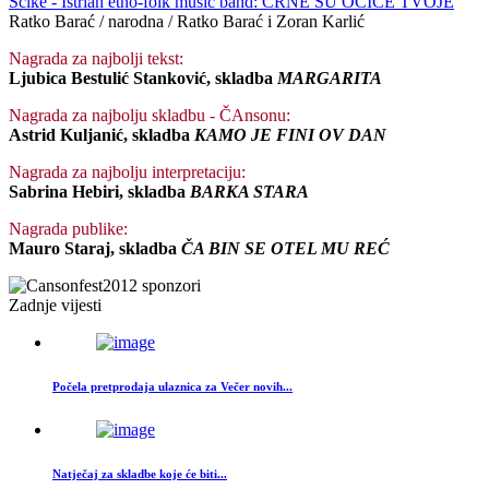
Šćike - Istrian etno-folk music band: ČRNE SU OČICE TVOJE
Ratko Barać / narodna / Ratko Barać i Zoran Karlić
Nagrada za najbolji tekst:
Ljubica Bestulić Stanković, skladba
MARGARITA
Nagrada za najbolju skladbu - ČAnsonu:
Astrid Kuljanić, skladba
KAMO JE FINI OV DAN
Nagrada za najbolju interpretaciju:
Sabrina Hebiri, skladba
BARKA STARA
Nagrada publike:
Mauro Staraj, skladba
ČA BIN SE OTEL MU REĆ
Zadnje vijesti
Počela pretprodaja ulaznica za Večer novih...
Natječaj za skladbe koje će biti...