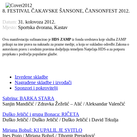
8. FESTIVAL ČAKAVSKE ŠANSONE, ČANSONFEST 2012.
Datum:
31. kolovoza 2012.
Mjesto:
Sportska dvorana, Kastav
Ovu manifestaciju sufinancirao je
HDS ZAMP
iz fonda sredstava koje služba ZAMP
prikupi na ime prava na naknadu za prazne medije, a koja se sukladno odredbi Zakona o
autorskom pravu i srodnim pravima dodjeljuju temeljem Natječaja HDS-a za potporu
projekata s područja popularne glazbe.
Izvedene skladbe
Nagrađene skladbe i izvođači
Sponzori i pokrovitelji
Sabrina: BARKA STARA
Sanjin Mandičić / Zdravka Žeželić – Alić / Aleksandar Valenčić
Duško Jeličić i grupa Bonaca: RIČETA
Duško Jeličić / Duško Jeličić / Duško Jeličić i David Trkulja
Mirjana Bobuš: KI UPALIL JE SVITLO
Ines Prajo / Mirjana Bobuš / Tihomir Preradović