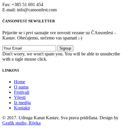
Fax: +385 51 691 454
E-mail: info@cansonfest.com
ČANSONFEST NEWSLETTER
Prijavite se i prvi saznajte sve novosti vezane uz ČAnsonfest –
Kastav. Obećajemo, nećemo vas spamati ;-)
Don't worry, we won't spam you. You will be able to unsubcribe
with a sigle mouse click.
LINKOVI
Home
O nama
Festivali
Vijesti
Iz medija
Kontakti
© 2017. Udruga Kanat Kastav, Sva prava pridržana. Design by
Grafik studio, Rijeka