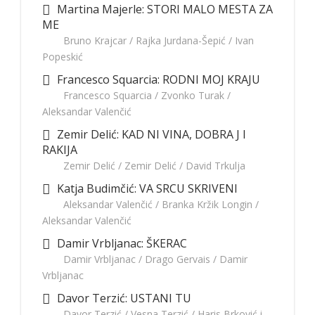
Martina Majerle: STORI MALO MESTA ZA
ME
Bruno Krajcar / Rajka Jurdana-Šepić / Ivan
Popeskić
Francesco Squarcia: RODNI MOJ KRAJU
Francesco Squarcia / Zvonko Turak /
Aleksandar Valenčić
Zemir Delić: KAD NI VINA, DOBRA J I
RAKIJA
Zemir Delić / Zemir Delić / David Trkulja
Katja Budimčić: VA SRCU SKRIVENI
Aleksandar Valenčić / Branka Kržik Longin /
Aleksandar Valenčić
Damir Vrbljanac: ŠKERAC
Damir Vrbljanac / Drago Gervais / Damir
Vrbljanac
Davor Terzić: USTANI TU
Davor Terzić / Vesna Terzić / Haris Brković i